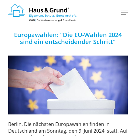
Skip
to
main
content
Europawahlen: "Die EU-Wahlen 2024
sind ein entscheidender Schritt"
Berlin. Die nächsten Europawahlen finden in
Deutschland am Sonntag, den 9. Juni 2024, statt. Auf