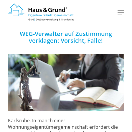
Skip
to
main
content
WEG-Verwalter auf Zustimmung
verklagen: Vorsicht, Falle!
Karlsruhe. In manch einer
Wohnungseigentümergemeinschaft erfordert die